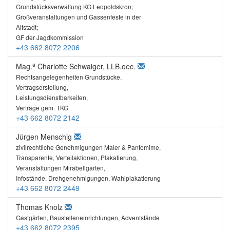
Grundstücksverwaltung KG Leopoldskron;
Großveranstaltungen und Gassenfeste in der
Altstadt;
GF der Jagdkommission
+43 662 8072 2206
a
Mag.
Charlotte Schwaiger, LLB.oec.
Rechtsangelegenheiten Grundstücke,
Vertragserstellung,
Leistungsdienstbarkeiten,
Verträge gem. TKG
+43 662 8072 2142
Jürgen Menschig
zivilrechtliche Genehmigungen Maler & Pantomime,
Transparente, Verteilaktionen, Plakatierung,
Veranstaltungen Mirabellgarten,
Infostände, Drehgenehmigungen, Wahlplakatierung
+43 662 8072 2449
Thomas Knolz
Gastgärten, Baustelleneinrichtungen, Adventstände
+43 662 8072 2395