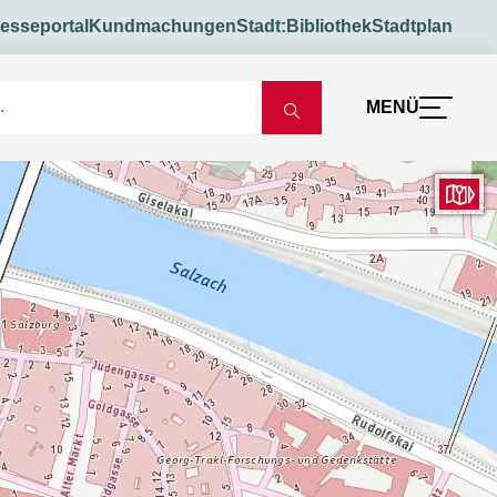
esseportal
Kundmachungen
Stadt:Bibliothek
Stadtplan
MENÜ