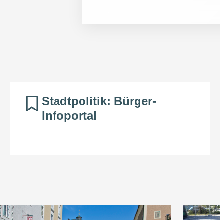
Mehr zum Thema
Mehr zum Thema
Stadtpolitik: Bürger-
Infoportal