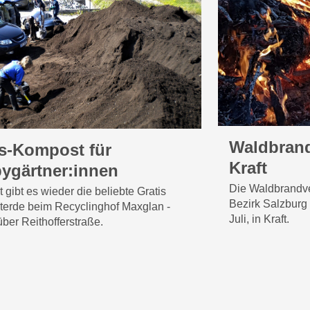
Waldbran
is-Kompost für
Kraft
ygärtner:innen
Die Waldbrandve
t gibt es wieder die beliebte Gratis
Bezirk Salzburg 
erde beim Recyclinghof Maxglan -
Juli, in Kraft.
über Reithofferstraße.