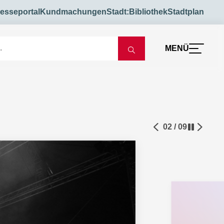
esseportal
Kundmachungen
Stadt:Bibliothek
Stadtplan
MENÜ
02 / 09