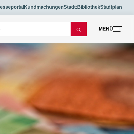
esseportal
Kundmachungen
Stadt:Bibliothek
Stadtplan
MENÜ