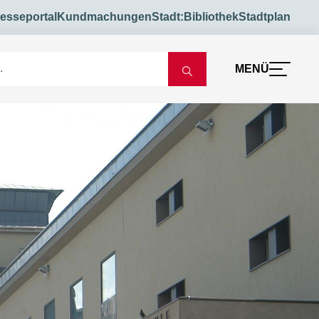
esseportal
Kundmachungen
Stadt:Bibliothek
Stadtplan
MENÜ