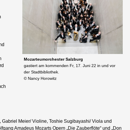
m
und
n
Mozarteumorchester Salzburg
rd
gastiert am kommenden Fr, 17. Juni 22 in und vor
der Stadtbibliothek.
© Nancy Horowitz
uch
e, Gabriel Meier/ Violine, Toshie Sugibayashi/ Viola und
Wolfgang Amadeus Mozarts Opern „Die Zauberflöte“ und „Don