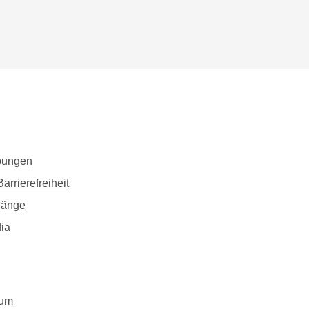
bungen
arrierefreiheit
gänge
ia
sum