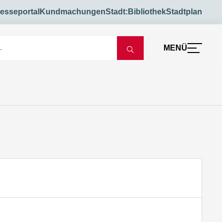
esseportal
Kundmachungen
Stadt:Bibliothek
Stadtplan
MENÜ