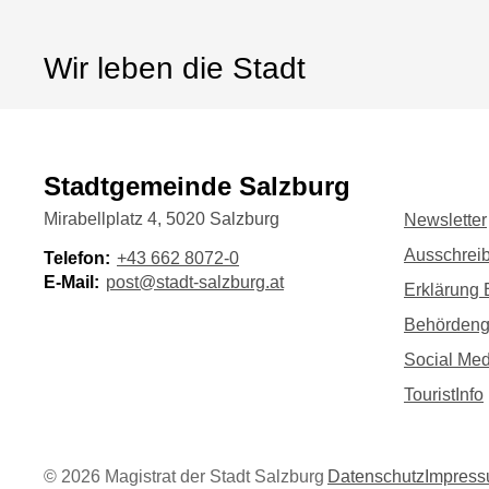
Wir leben die Stadt
Stadtgemeinde Salzburg
Mirabellplatz 4, 5020 Salzburg
Newsletter
Ausschrei
Telefon:
+43 662 8072-0
E-Mail:
post@stadt-salzburg.at
Erklärung B
Behörden
Social Med
TouristInfo
©
2026
Magistrat der Stadt Salzburg
Datenschutz
Impres