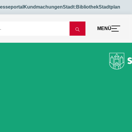
esseportal
Kundmachungen
Stadt:Bibliothek
Stadtplan
MENÜ