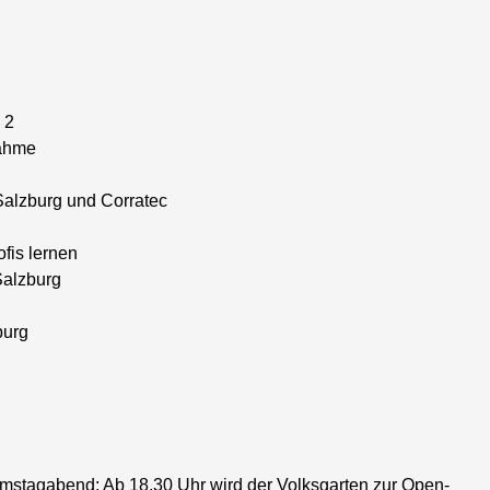
 2
ahme
Salzburg und Corratec
fis lernen
Salzburg
burg
mstagabend: Ab 18.30 Uhr wird der Volksgarten zur Open-