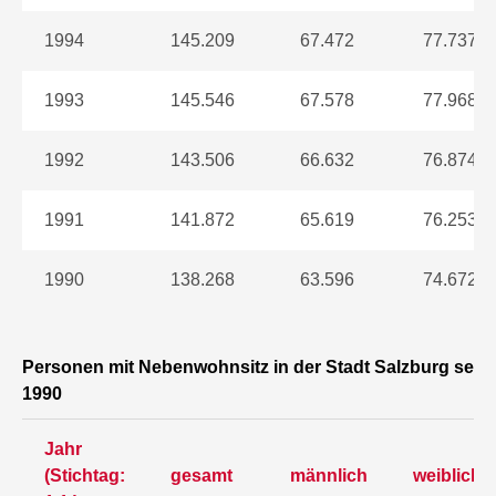
1994
145.209
67.472
77.737
1993
145.546
67.578
77.968
1992
143.506
66.632
76.874
1991
141.872
65.619
76.253
1990
138.268
63.596
74.672
Personen mit Nebenwohnsitz in der Stadt Salzburg seit
1990
Jahr
(Stichtag:
gesamt
männlich
weiblich