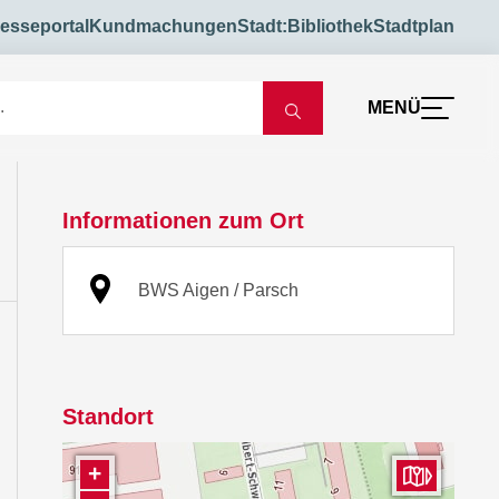
esseportal
Kundmachungen
Stadt:Bibliothek
Stadtplan
MENÜ
Informationen zum Ort
BWS Aigen / Parsch
Standort