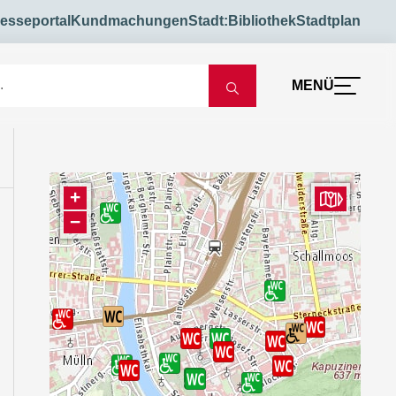
esseportal
Kundmachungen
Stadt:Bibliothek
Stadtplan
MENÜ