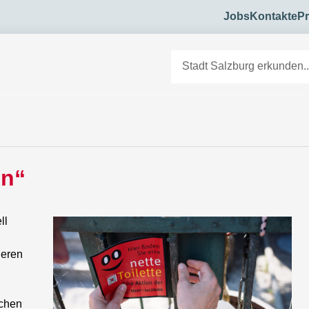
Jobs
Kontakte
Pr
en“
ll
ieren
ichen