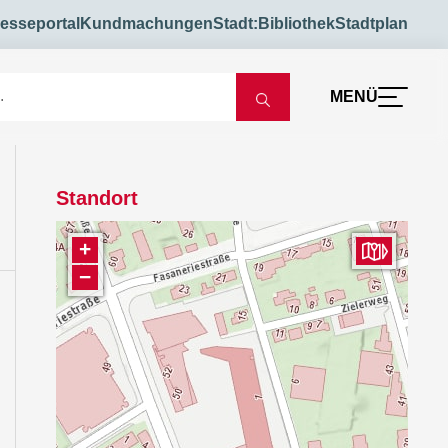
esseportal
Kundmachungen
Stadt:Bibliothek
Stadtplan
MENÜ
Standort