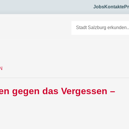
Jobs
Kontakte
Pr
E
N
hen gegen das Vergessen –