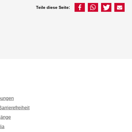
Teile diese Seite:
bungen
arrierefreiheit
gänge
ia