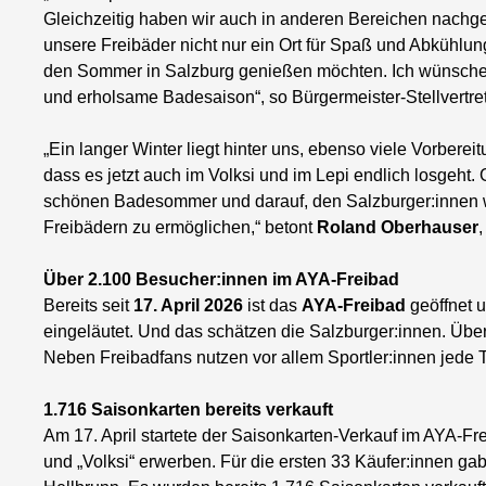
Gleichzeitig haben wir auch in anderen Bereichen nachge
unsere Freibäder nicht nur ein Ort für Spaß und Abkühlung,
den Sommer in Salzburg genießen möchten. Ich wünsche 
und erholsame Badesaison“, so Bürgermeister-Stellvertre
„Ein langer Winter liegt hinter uns, ebenso viele Vorbere
dass es jetzt auch im Volksi und im Lepi endlich losgeh
schönen Badesommer und darauf, den Salzburger:innen 
Freibädern zu ermöglichen,“ betont
Roland Oberhauser
,
Über 2.100 Besucher:innen im AYA-Freibad
Bereits seit
17. April 2026
ist das
AYA-Freibad
geöffnet u
eingeläutet. Und das schätzen die Salzburger:innen. Übe
Neben Freibadfans nutzen vor allem Sportler:innen jede T
1.716 Saisonkarten bereits verkauft
Am 17. April startete der Saisonkarten-Verkauf im AYA-Fre
und „Volksi“ erwerben. Für die ersten 33 Käufer:innen gab 