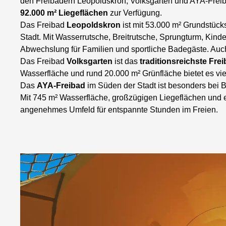
den Freibädern Leopoldskron, Volksgarten und AYA-Frei
92.000 m² Liegeflächen
zur Verfügung.
Das Freibad
Leopoldskron
ist mit 53.000 m² Grundstüc
Stadt. Mit Wasserrutsche, Breitrutsche, Sprungturm, Kinde
Abwechslung für Familien und sportliche Badegäste. Auch
Das Freibad
Volksgarten
ist das
traditionsreichste Fre
Wasserfläche und rund 20.000 m² Grünfläche bietet es vi
Das
AYA-Freibad
im Süden der Stadt ist besonders bei B
Mit 745 m² Wasserfläche, großzügigen Liegeflächen und e
angenehmes Umfeld für entspannte Stunden im Freien.
Video
Player