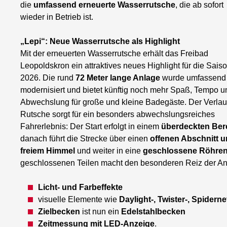
die
umfassend erneuerte Wasserrutsche
, die ab sofort
wieder in Betrieb ist.
„Lepi“: Neue Wasserrutsche als Highlight
Mit der erneuerten Wasserrutsche erhält das Freibad
Leopoldskron ein attraktives neues Highlight für die Sais
2026. Die rund
72 Meter lange Anlage
wurde umfassend
modernisiert und bietet künftig noch mehr Spaß, Tempo u
Abwechslung für große und kleine Badegäste. Der Verlau
Rutsche sorgt für ein besonders abwechslungsreiches
Fahrerlebnis: Der Start erfolgt in einem
überdeckten Ber
danach führt die Strecke über einen
offenen Abschnitt u
freiem Himmel
und weiter in eine
geschlossene Röhren
geschlossenen Teilen macht den besonderen Reiz der An
Licht- und Farbeffekte
visuelle Elemente wie
Daylight-, Twister-, Spiderne
Zielbecken
ist nun ein
Edelstahlbecken
Zeitmessung mit LED-Anzeige
.