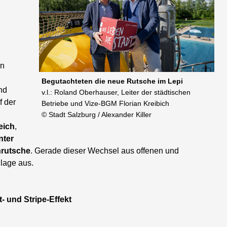
on
Begutachteten die neue Rutsche im Lepi
nd
v.l.: Roland Oberhauser, Leiter der städtischen
f der
Betriebe und Vize-BGM Florian Kreibich
© Stadt Salzburg / Alexander Killer
eich
,
nter
rutsche
. Gerade dieser Wechsel aus offenen und
lage aus.
t- und Stripe-Effekt