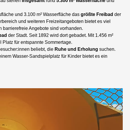
bad stehen
insgesamt
rund
5.300 m² Wasserfläche
und
ksfläche und 3.100 m² Wasserfläche das
größte Freibad
der
rbereich und weiteren Freizeitangeboten bietet es viel
 barrierefreie Angebote sind vorhanden.
ibad
der Stadt. Seit 1892 wird dort gebadet. Mit 1.456 m²
el Platz für entspannte Sommertage.
esucher:innen beliebt, die
Ruhe und Erholung
suchen.
inem Wasser-Sandspielplatz für Kinder bietet es ein