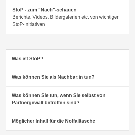
StoP - zum "Nach"-schauen
Berichte, Videos, Bildergalerien etc. von wichtigen
StoP-Initiativen
Was ist StoP?
Gewalt in Partnerschaften kommt in allen
Was können Sie als Nachbar:in tun?
sozialen Kreisen vor, davon sind vor allem Frauen
betroffen.
Nachbar*innen sind oft nah am Geschehen.
Partnergewalt schädigt Gesundheit und Leben aller
Was können Sie tun, wenn Sie selbst von
Sie können helfen.
Betroffenen. Das Problem ist, dass wir
Partnergewalt betroffen sind?
selten darüber sprechen, z.B. aus Scham oder
Das kann ganz unterschiedlich aussehen.
Angst.
Sprechen Sie mit jemandem darüber –
Möglicher Inhalt für die Notfalltasche
Oder weil wir glauben, es sei eine Privatsache.
Freund*innen und Nachbar*innen
Sie können:
können Ihnen helfen!
Dokumente (evtl. Kopien):