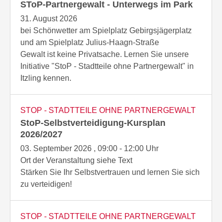
das eigene Fenster kleben.
SToP-Partnergewalt - Unterwegs im Park
Betretungs- und
STOP geht es um Gewaltfreiheit und
Sich mit Ihrer Familie und Freund:innen
Annäherungsverbot verhängen.
Gleichberechtigung in Ehe und Partnerschaft und in
31. August 2026
zusammentun und überlegen, wie Sie helfen
der Gesellschaft.
bei Schönwetter am Spielplatz Gebirgsjägerplatz
können.
und am Spielplatz Julius-Haagn-Straße
Werden Sie aktiv, stärken Sie Ihren Mut und
Gewalt ist keine Privatsache. Lernen Sie unsere
machen bei StoP mit!
Initiative "StoP - Stadtteile ohne Partnergewalt" in
Itzling kennen.
STOP - STADTTEILE OHNE PARTNERGEWALT
StoP-Selbstverteidigung-Kursplan
2026/2027
03. September 2026 , 09:00 - 12:00 Uhr
Ort der Veranstaltung siehe Text
Stärken Sie Ihr Selbstvertrauen und lernen Sie sich
zu verteidigen!
STOP - STADTTEILE OHNE PARTNERGEWALT