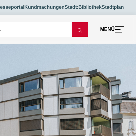
esseportal
Kundmachungen
Stadt:Bibliothek
Stadtplan
MENÜ