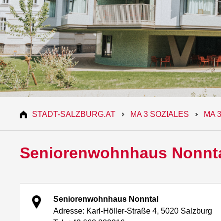
STADT-SALZBURG.AT
MA 3 SOZIALES
MA 
Seniorenwohnhaus Nonnt
Seniorenwohnhaus Nonntal
Adresse: Karl-Höller-Straße 4, 5020 Salzburg