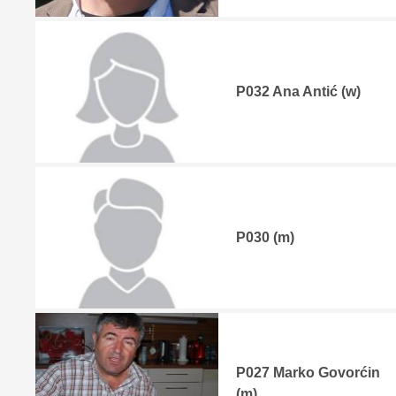
P032 Ana Antić (w)
P030 (m)
P027 Marko Govorćin
(m)