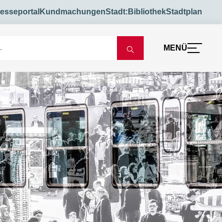
esseportal
Kundmachungen
Stadt:Bibliothek
Stadtplan
MENÜ