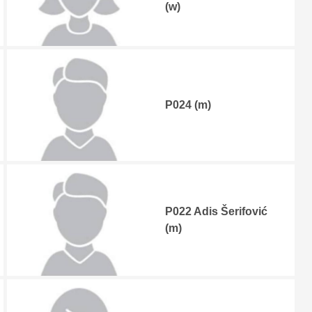
(w)
P024 (m)
P022 Adis Šerifović
(m)