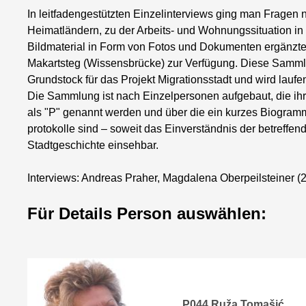
In leitfadengestützten Einzelinterviews ging man Fragen
Heimatländern, zu der Arbeits- und Wohnungssituation in S
Bildmaterial in Form von Fotos und Dokumenten ergänzte
Makartsteg (Wissensbrücke) zur Verfügung. Diese Samml
Grundstock für das Projekt Migrationsstadt und wird laufen
Die Sammlung ist nach Einzelpersonen aufgebaut, die i
als "P" genannt werden und über die ein kurzes Biogramm 
protokolle sind – soweit das Einverständnis der betreffen
Stadtgeschichte einsehbar.
Interviews: Andreas Praher, Magdalena Oberpeilsteiner (
Für Details Person auswählen:
P044 Ruža Tomašić