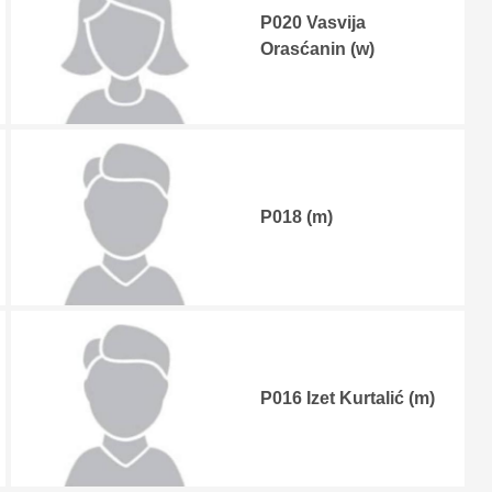
P020 Vasvija
Orasćanin (w)
P018 (m)
P016 Izet Kurtalić (m)