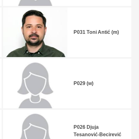
P031 Toni Antić (m)
P029 (w)
P026 Djuja
Tesanović-Becirević