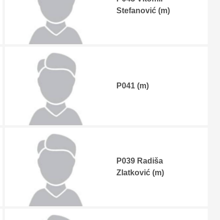
Stefanović (m)
P041 (m)
P039 Radiša
Zlatković (m)