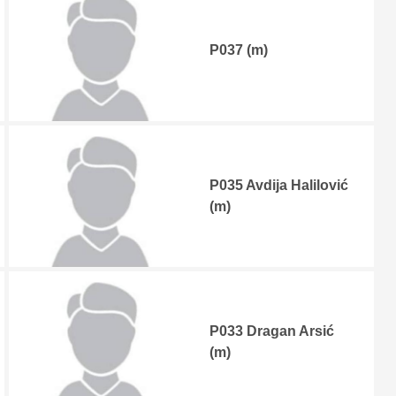
P037 (m)
P035 Avdija Halilović
(m)
P033 Dragan Arsić
(m)