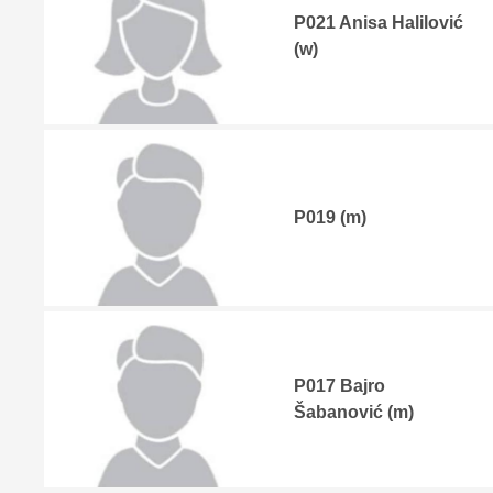
P021 Anisa Halilović
(w)
P019 (m)
P017 Bajro
Šabanović (m)