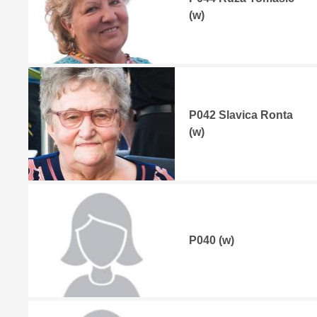
(w)
P042 Slavica Ronta
(w)
P040 (w)