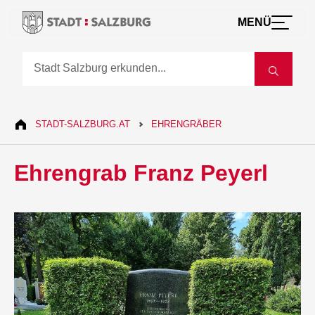
MENÜ
STADT-SALZBURG.AT
EHRENGRÄBER
Ehrengrab Franz Peyerl